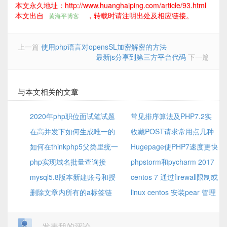
本文永久地址：http://www.huanghaiping.com/article/93.html
本文出自
，转载时请注明出处及相应链接。
黄海平博客
上一篇
使用php语言对opensSL加密解密的方法
最新js分享到第三方平台代码
下一篇
与本文相关的文章
2020年php职位面试笔试题
常见排序算法及PHP7.2实
精选
在高并发下如何生成唯一的
现
收藏POST请求常用点几种
订单号
如何在thinkphp5父类里统一
错误和解决方案
Hugepage使PHP7速度更快
修改return数据类型
php实现域名批量查询接
了
phpstorm和pycharm 2017
口
mysql5.8版本新建账号和授
版本的激活方法
centos 7 通过firewall限制或
权
删除文章内所有的a标签链
开放IP及端口
linux centos 安装pear 管理
接，域名 ，带外链的图片,内链
器
的图片不会删的方法
发表我的评论