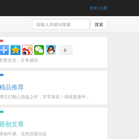
登录
|
注册
搜索
0
享受生活，分享感动
精品推荐
博主们呕心沥血之作，字字珠玑！持续更新中...
原创文章
原创不易，且转且留出处