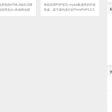
类型的HTML5响应式网
系统采用PHP语言+mysql数据库的开发
版程序后台+终身商业授
而成，基于国内流行的ThinkPHP3.2.3
,主机空间,数据库（可代
框架研发，UI插件采用简洁、直观、强
悍的Bootstrap3.3.5前端开发框架