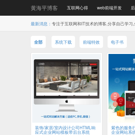
黄海平博客
互联网心得
web前端开发
后
最新消息：
专注于互联网和IT技术的博客,分享自己学习,
全部
系统下载
前端特效
电子书
装饰/家居/室内设计公司HTML响
紫色的服务行
应式企业网站模板带后台系统
企业网站系