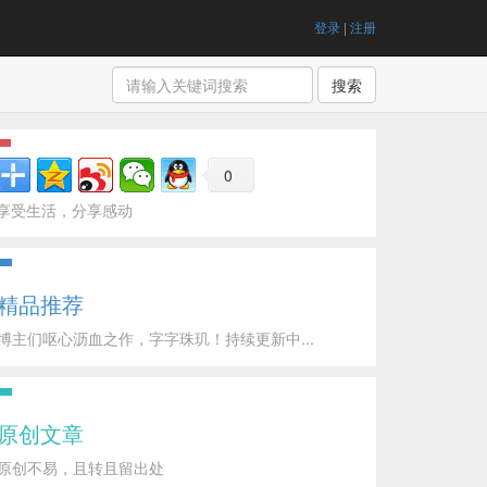
登录
|
注册
搜索
0
享受生活，分享感动
精品推荐
博主们呕心沥血之作，字字珠玑！持续更新中...
原创文章
原创不易，且转且留出处