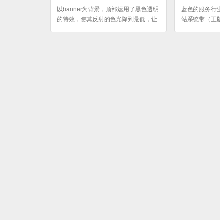
以banner为背景，顶部运用了黑色透明
蓝色的服务行业
的特效，使其反射的色光降到最低，让
站系统带（正
画面不保守而显得稳重又不失活力，鼠
权）不包含域名
标经过显示下拉二级导航、三级导航，
购）
下列方式和带指向标都可自定义。