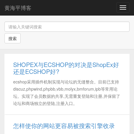
黄海平博客
导
航
搜索
SHOPEX与ECSHOP的对决是ShopEx好
还是ECSHOP好?
ecshop采用插件机制实现与论坛的无缝整合。目前已支持
discuz,phpwind,phpbb,vbb,molyx,bmforum,ipb等常用论
坛。实现了会员数据的共享,无需重复登陆和注册,并保留了
论坛和商场独立的登陆,注册入口。
怎样使你的网站更容易被搜索引擎收录