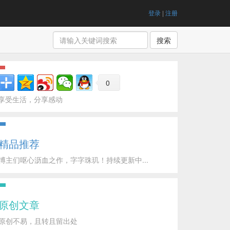
登录
|
注册
搜索
0
享受生活，分享感动
精品推荐
博主们呕心沥血之作，字字珠玑！持续更新中...
原创文章
原创不易，且转且留出处