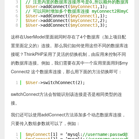
3
// 注意内置的数据库连接序号是0,所以额外的数据库连接
4
$User
->addConnect(
$myConnect1
,1);
5
// 可以同时增加多个数据库连接 myConnect2和myConne
6
$User
->addConnect(
$myConnect1
,1);
7
$User
->addConnect(
$myConnect2
,2);
8
$User
->addConnect(
$myConnect3
,3);
这样在UserModel里面就同时存在了4个数据库（加上项目配
置里面定义的）连接。那么我们如何使用这些不同的数据库连
接呢？ThinkPHP采用了灵活的切换机制，由应用来控制不同
的数据库连接。例如，我们需要在其中一个应用里面用到$my
Connect2 这个数据库连接，那么用下面的方法切换即可：
1
$User
->switchConnect(2);
switchConnect方法会智能识别该连接是否是相同类型的连
接。
我们还可以使用addConnect方法添加多个动态数据库连接，
只要传入数组参数就可以了，例如：
1
$myConnect
[1] = ’mysql:
//username:passwd@192.