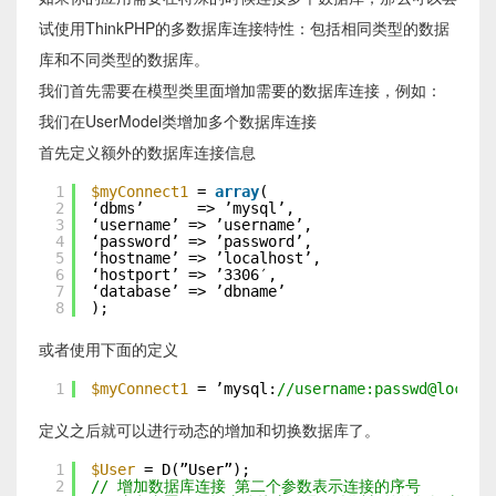
试使用ThinkPHP的多数据库连接特性：包括相同类型的数据
库和不同类型的数据库。
我们首先需要在模型类里面增加需要的数据库连接，例如：
我们在UserModel类增加多个数据库连接
首先定义额外的数据库连接信息
1
$myConnect1
= 
array
(
2
‘dbms’      => ’mysql’,
3
‘username’ => ’username’,
4
‘password’ => ’password’,
5
‘hostname’ => ’localhost’,
6
‘hostport’ => ’3306′,
7
‘database’ => ’dbname’
8
);
或者使用下面的定义
1
$myConnect1
= ’mysql:
//username:passwd@localh
定义之后就可以进行动态的增加和切换数据库了。
1
$User
= D(”User”);
2
// 增加数据库连接 第二个参数表示连接的序号