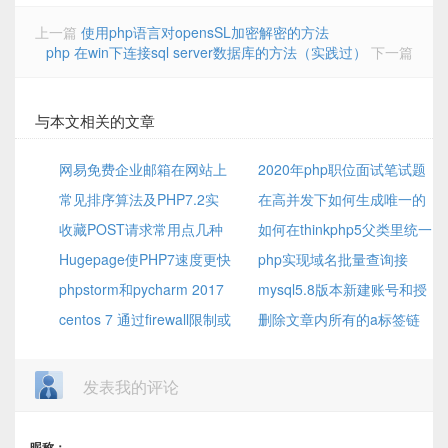
上一篇
使用php语言对opensSL加密解密的方法
php 在win下连接sql server数据库的方法（实践过）
下一篇
与本文相关的文章
网易免费企业邮箱在网站上
2020年php职位面试笔试题
设置smtp
常见排序算法及PHP7.2实
精选
在高并发下如何生成唯一的
现
收藏POST请求常用点几种
订单号
如何在thinkphp5父类里统一
错误和解决方案
Hugepage使PHP7速度更快
修改return数据类型
php实现域名批量查询接
了
phpstorm和pycharm 2017
口
mysql5.8版本新建账号和授
版本的激活方法
centos 7 通过firewall限制或
权
删除文章内所有的a标签链
开放IP及端口
接，域名 ，带外链的图片,内链
的图片不会删的方法
发表我的评论
昵称：