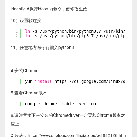
ldconfig #执行ldconfig命令，使修改生效
10）设置软连接
1
ln
-s 
/usr/python/bin/python3
.7 
/usr/bin/pyth
2
ln
-s 
/usr/python/bin/pip3
.7 
/usr/bin/pip3
11）任意地方命令行输入python3
4.安装Chrome
1
yum 
install
https:
//dl
.google.com
/linux/direc
5.查看Chrome版本
1
google-chrome-stable -version
6.请注意接下来安装的Chromedriver一定要和Chrome版本对
应上、
对应表：https://www.cnblogs.com/jinxiao-pu/p/8682126.htm