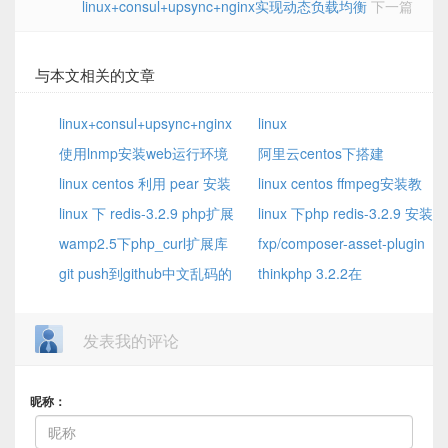
linux+consul+upsync+nginx实现动态负载均衡
下一篇
与本文相关的文章
linux+consul+upsync+nginx
linux
实现动态负载均衡
使用lnmp安装web运行环境
Centos7.1_pppoe_ADSL拨
阿里云centos下搭建
后mysql无法远程链接的问题
linux centos 利用 pear 安装
号
vsftpd3.0.2出现227 Entering
linux centos ffmpeg安装教
XML_RPC2
linux 下 redis-3.2.9 php扩展
Passive Mode的原因
程和配置使用
linux 下php redis-3.2.9 安装
安装
wamp2.5下php_curl扩展库
和使用教程
fxp/composer-asset-plugin
无法加载的解决方法
git push到github中文乱码的
composer 的升级
thinkphp 3.2.2在
解决方法
ISS（web.config）下伪静态设
置
发表我的评论
昵称：