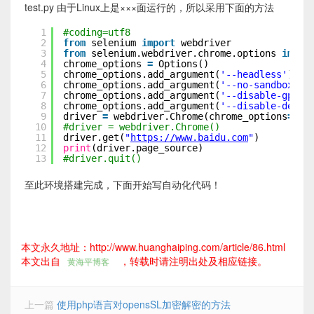
test.py 由于Linux上是×××面运行的，所以采用下面的方法
1
#coding=utf8
2
from
selenium 
import
webdriver
3
from
selenium.webdriver.chrome.options 
impor
4
chrome_options 
=
Options()
5
chrome_options.add_argument(
'--headless'
)
6
chrome_options.add_argument(
'--no-sandbox'
)
7
chrome_options.add_argument(
'--disable-gpu'
)
8
chrome_options.add_argument(
'--disable-dev-s
9
driver 
=
webdriver.Chrome(chrome_options
=
chr
10
#driver = webdriver.Chrome()
11
driver.get(
"
https://www.baidu.com
"
)
12
print
(driver.page_source)
13
#driver.quit()
至此环境搭建完成，下面开始写自动化代码！
本文永久地址：http://www.huanghaiping.com/article/86.html
本文出自
，转载时请注明出处及相应链接。
黄海平博客
上一篇
使用php语言对opensSL加密解密的方法