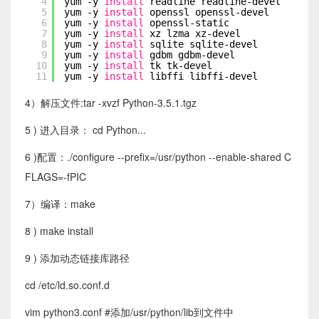
4
yum -y 
install
readline readline-devel
5
yum -y 
install
openssl openssl-devel
6
yum -y 
install
openssl-static
7
yum -y 
install
xz lzma xz-devel
8
yum -y 
install
sqlite sqlite-devel
9
yum -y 
install
gdbm gdbm-devel
10
yum -y 
install
tk tk-devel
11
yum -y 
install
libffi libffi-devel
4）解压文件:tar -xvzf Python-3.5.1.tgz
5 ) 进入目录： cd Python...
6 )配置：./configure --prefix=/usr/python --enable-shared C
FLAGS=-fPIC
7）编译：make
8 ) make install
9 ) 添加动态链接库路径
cd /etc/ld.so.conf.d
vim python3.conf #添加/usr/python/lib到文件中