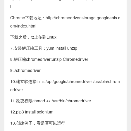
l
Chrome下载地址：http://chromedriver.storage.googleapis.c
om/index.html
下载之后，rz上传到Linux
7.安装解压缩工具：yum install unzip
8.解压缩chromedriver:unzip Chromedriver
9../chromedriver
10.建立软连接ln -s /opt/google/chromedriver /usr/bin/chrom
edriver
11.改变权限chmod +x /usr/bin/chromedriver
12.pip3 install selenium
13.创建例子，看是否可以运行