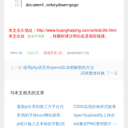
32
33
document.onkeydown=gogo
本文永久地址：http://www.huanghaiping.com/article/26.html
本文出自
，转载时请注明出处及相应链接。
黄海平博客
Html (6)
Css (7)
前端开发 (2)
javascript (12)
上一篇
使用php语言对opensSL加密解密的方法
JS简繁体转换
下一篇
与本文相关的文章
最新js分享到第三方平台代
CSS3实现折角样式效果
码
常用的字体icon网站推荐
layer与uploadify上传在
js统计输入文本框的字数(区
Safari浏览器里点击没有反应和
ie6兼容PNG透明图片 ---