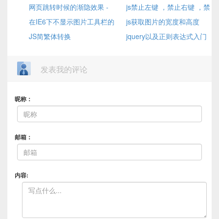
分中文，英文)
网页跳转时候的渐隐效果 -
不能上传文件的原因
DD_belatedPNG.js 的应用
js禁止左键 ，禁止右键 ，禁
Page-Enter、Page-Exit特效
在IE6下不显示图片工具栏的
止左右键
js获取图片的宽度和高度
解决办法
JS简繁体转换
jquery以及正则表达式入门
学习
发表我的评论
昵称：
邮箱：
内容: