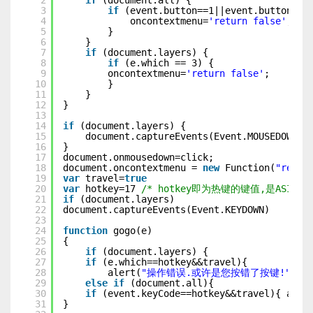
2
if
(document.all) {
3
if
(event.button==1||event.button==2
4
oncontextmenu=
'return false'
;
5
}
6
}
7
if
(document.layers) {
8
if
(e.which == 3) {
9
oncontextmenu=
'return false'
;
10
}
11
}
12
}
13
14
if
(document.layers) {
15
document.captureEvents(Event.MOUSEDOWN);
16
}
17
document.onmousedown=click;
18
document.oncontextmenu = 
new
Function(
"retur
19
var
travel=
true
20
var
hotkey=17 
/* hotkey即为热键的键值,是ASII码
21
if
(document.layers)
22
document.captureEvents(Event.KEYDOWN)
23
24
function
gogo(e)
25
{ 
26
if
(document.layers) {
27
if
(e.which==hotkey&&travel){
28
alert(
"操作错误.或许是您按错了按键!"
); }
29
else
if
(document.all){
30
if
(event.keyCode==hotkey&&travel){ aler
31
}