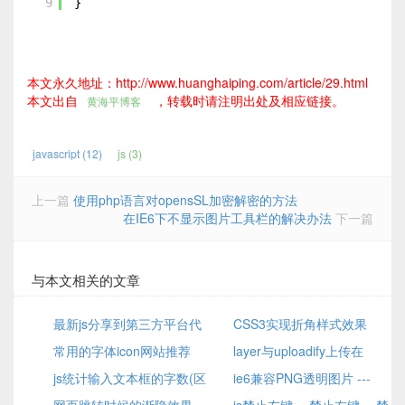
9
}
本文永久地址：http://www.huanghaiping.com/article/29.html
本文出自
，转载时请注明出处及相应链接。
黄海平博客
javascript (12)
js (3)
上一篇
使用php语言对opensSL加密解密的方法
在IE6下不显示图片工具栏的解决办法
下一篇
与本文相关的文章
最新js分享到第三方平台代
CSS3实现折角样式效果
码
常用的字体icon网站推荐
layer与uploadify上传在
js统计输入文本框的字数(区
Safari浏览器里点击没有反应和
ie6兼容PNG透明图片 ---