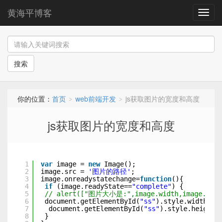
黄海平博客
导
航
搜索
你的位置：
首页
web前端开发
js获取图片的宽度和高度
>
>
js获取图片的宽度和高度
1
var
image = 
new
Image();
2
image.src = 
'图片的路径'
;
3
image.onreadystatechange=
function
(){
4
if
(image.readyState==
"complete"
) {
5
// alert(["图片大小是:",image.width,image.heig
6
document.getElementById(
"ss"
).style.width=im
7
document.getElementById(
"ss"
).style.height=
8
}