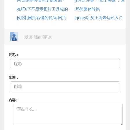
分中文，英文)
网页跳转时候的渐隐效果 -
不能上传文件的原因
DD_belatedPNG.js 的应用
js禁止左键 ，禁止右键 ，禁
Page-Enter、Page-Exit特效
在IE6下不显示图片工具栏的
止左右键
JS简繁体转换
解决办法
js控制网页右键的代码-网页
jquery以及正则表达式入门
右键代码
学习
发表我的评论
昵称：
邮箱：
内容: